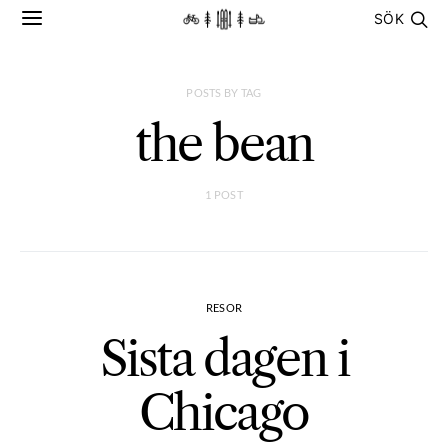
SÖK
POSTS BY TAG
the bean
1 POST
RESOR
Sista dagen i
Chicago