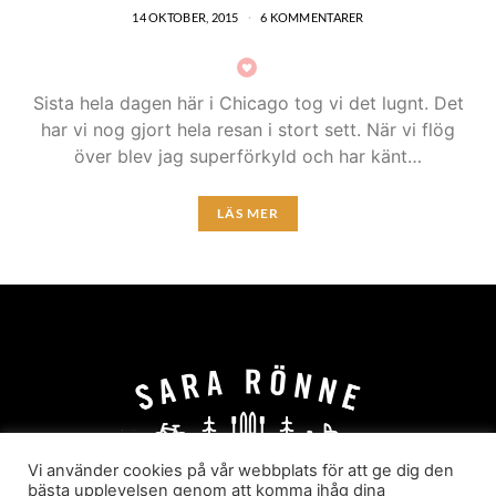
14 OKTOBER, 2015
6 KOMMENTARER
Sista hela dagen här i Chicago tog vi det lugnt. Det
har vi nog gjort hela resan i stort sett. När vi flög
över blev jag superförkyld och har känt…
LÄS MER
Vi använder cookies på vår webbplats för att ge dig den
bästa upplevelsen genom att komma ihåg dina