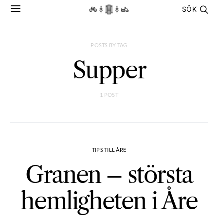
SÖK
POSTS BY TAG
Supper
1 POST
TIPS TILL ÅRE
Granen – största
hemligheten i Åre