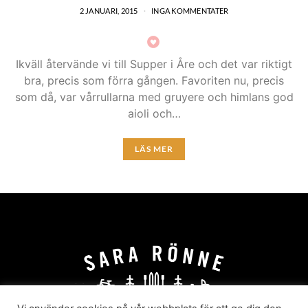
2 JANUARI, 2015
INGA KOMMENTATER
Ikväll återvände vi till Supper i Åre och det var riktigt
bra, precis som förra gången. Favoriten nu, precis
som då, var vårrullarna med gruyere och himlans god
aioli och…
LÄS MER