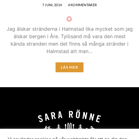
7 JUNI, 2014
4 KOMMENTARER
Jag älskar stränderna i Halmstad lika mycket som jag
älskar bergen i Åre. Tylösand må vara den mest
kända stranden men det finns så många stränder i
Halmstad att man…
LÄS MER