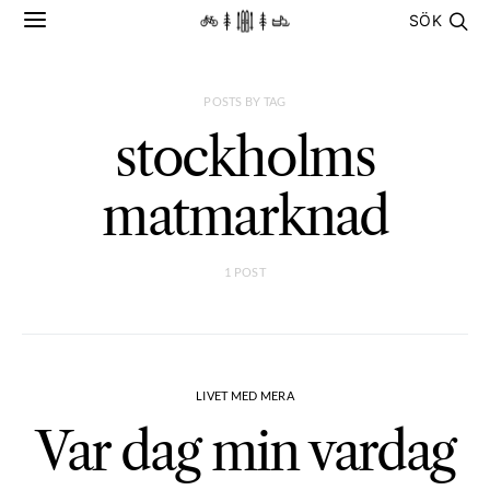
SÖK
POSTS BY TAG
stockholms
matmarknad
1 POST
LIVET MED MERA
Var dag min vardag