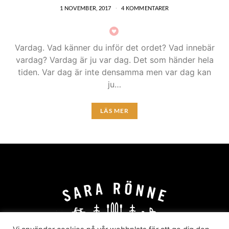
1 NOVEMBER, 2017
4 KOMMENTARER
Vardag. Vad känner du inför det ordet? Vad innebär
vardag? Vardag är ju var dag. Det som händer hela
tiden. Var dag är inte densamma men var dag kan
ju…
LÄS MER