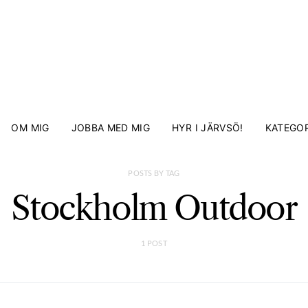
OM MIG
JOBBA MED MIG
HYR I JÄRVSÖ!
KATEGOR
POSTS BY TAG
Stockholm Outdoor
1 POST