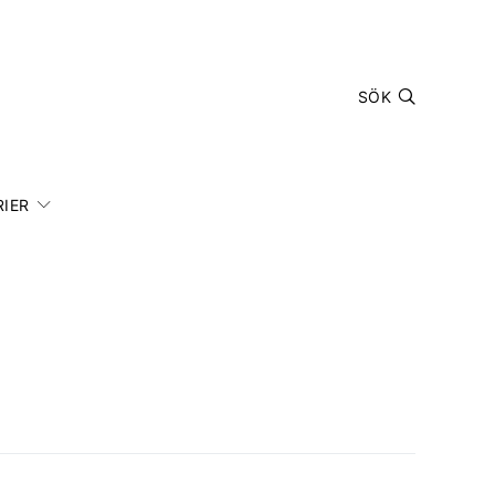
SÖK
IER