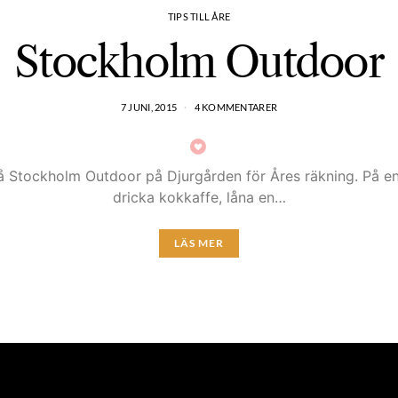
TIPS TILL ÅRE
Stockholm Outdoor
7 JUNI, 2015
4 KOMMENTARER
 på Stockholm Outdoor på Djurgården för Åres räkning. På 
dricka kokkaffe, låna en…
LÄS MER