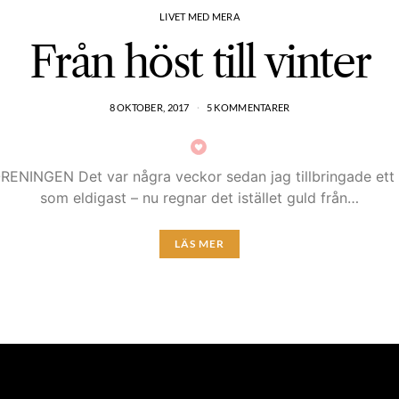
LIVET MED MERA
Från höst till vinter
8 OKTOBER, 2017
5 KOMMENTARER
N Det var några veckor sedan jag tillbringade ett dygn
som eldigast – nu regnar det istället guld från…
LÄS MER