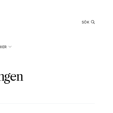
SÖK
IER
ingen