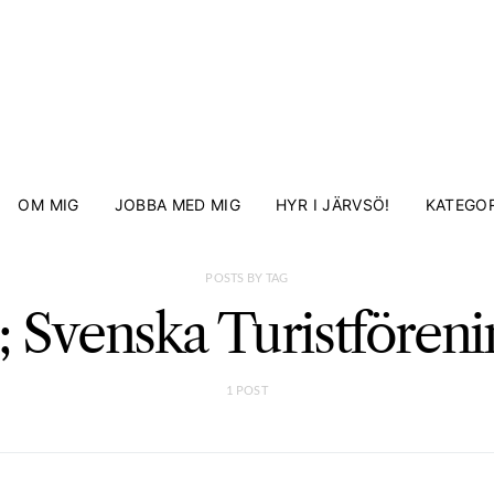
OM MIG
JOBBA MED MIG
HYR I JÄRVSÖ!
KATEGOR
POSTS BY TAG
 Svenska Turistfören
1 POST