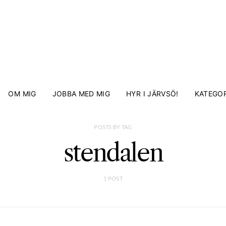
OM MIG
JOBBA MED MIG
HYR I JÄRVSÖ!
KATEGOR
POSTS BY TAG
stendalen
1 POST