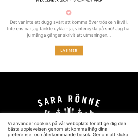
14 DECEMBER, 2014
6 KOMMENTARER
Det var inte ett dugg svårt att komma över tröskeln ikväll.
Inte ens när jag tänkte cykla – ja, vintercykla på snö! Jag har
ju många gånger skrivit att utmaningen…
LÄS MER
Vi använder cookies på vår webbplats för att ge dig den
bästa upplevelsen genom att komma ihåg dina
preferenser och återkommande besök. Genom att klicka
HEM
OM MIG
JOBBA MED MIG