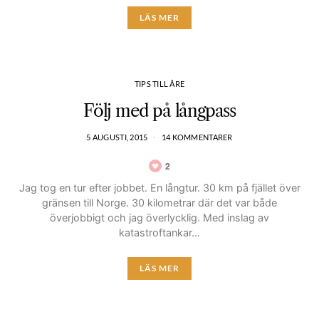
LÄS MER
TIPS TILL ÅRE
Följ med på långpass
5 AUGUSTI, 2015
14 KOMMENTARER
2
Jag tog en tur efter jobbet. En långtur. 30 km på fjället över
gränsen till Norge. 30 kilometrar där det var både
överjobbigt och jag överlycklig. Med inslag av
katastroftankar…
LÄS MER