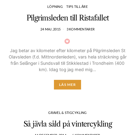
LÖPNING
TIPS TILL ÅRE
Pilgrimsleden till Ristafallet
24 MAJ, 2015
3 KOMMENTARER
Jag betar av kilometer efter kilometer på Pilgrimsleden St
Olavsleden (f.d. Mittnordenleden), vars hela sträckning går
från Selånger i Sundsvall till Stikklestad i Trondheim (400
km). Idag tog jag med mig…
LÄS MER
GRAVEL & STIGCYKLING
Så jävla såld på vintercykling