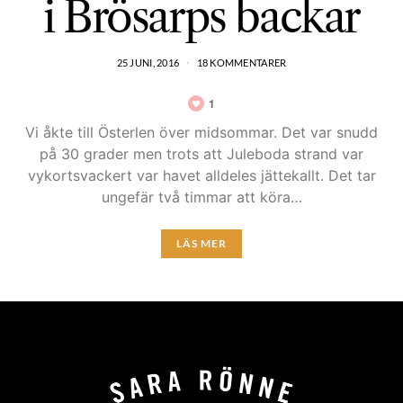
i Brösarps backar
25 JUNI, 2016
18 KOMMENTARER
1
Vi åkte till Österlen över midsommar. Det var snudd
på 30 grader men trots att Juleboda strand var
vykortsvackert var havet alldeles jättekallt. Det tar
ungefär två timmar att köra…
LÄS MER