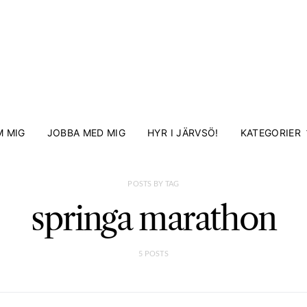
 MIG
JOBBA MED MIG
HYR I JÄRVSÖ!
KATEGORIER
POSTS BY TAG
springa marathon
5 POSTS