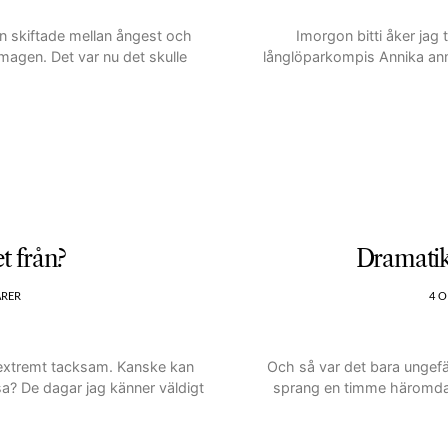
n skiftade mellan ångest och
Imorgon bitti åker jag 
 magen. Det var nu det skulle
långlöparkompis Annika anm
 från?
Dramatik
ARER
4 O
 extremt tacksam. Kanske kan
Och så var det bara ungefä
a? De dagar jag känner väldigt
sprang en timme häromdage