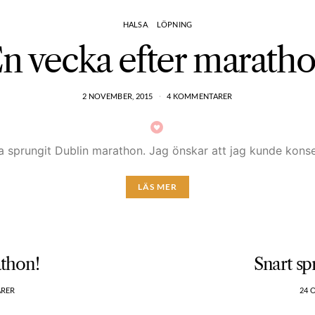
HALSA
LÖPNING
n vecka efter marath
2 NOVEMBER, 2015
4 KOMMENTARER
ha sprungit Dublin marathon. Jag önskar att jag kunde kons
LÄS MER
athon!
Snart sp
ARER
24 