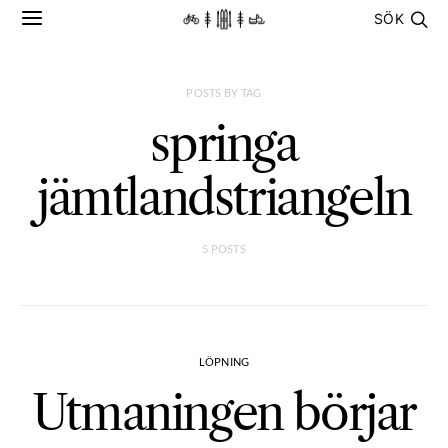
SÖK
POSTS BY TAG
springa
jämtlandstriangeln
5 POSTS
LÖPNING
Utmaningen börjar