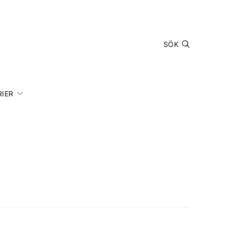
SÖK
IER