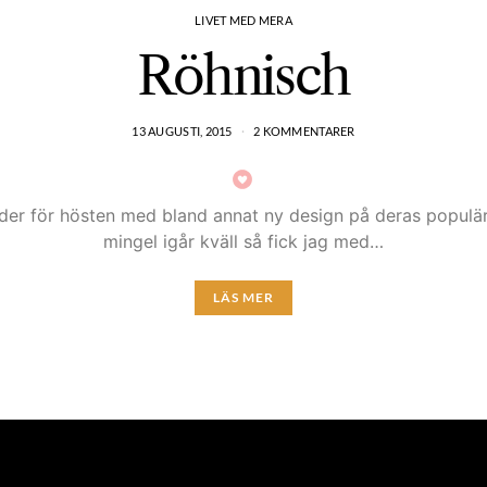
LIVET MED MERA
Röhnisch
13 AUGUSTI, 2015
2 KOMMENTARER
äder för hösten med bland annat ny design på deras populä
mingel igår kväll så fick jag med…
LÄS MER