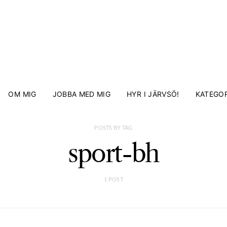
OM MIG
JOBBA MED MIG
HYR I JÄRVSÖ!
KATEGOR
POSTS BY TAG
sport-bh
1 POST