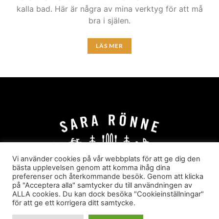
kalla bad. Här är några av mina verktyg för att må
bra i själen.
LÄS MER
Vi använder cookies på vår webbplats för att ge dig den
bästa upplevelsen genom att komma ihåg dina
preferenser och återkommande besök. Genom att klicka
HEM
OM MIG
JOBBA MED MIG
på "Acceptera alla" samtycker du till användningen av
HYR I JÄRVSÖ!
KATEGORIER
ALLA cookies. Du kan dock besöka "Cookieinställningar"
för att ge ett korrigera ditt samtycke.
Sara Rönne. En blogg om frihet, upplevelser och
äventyr