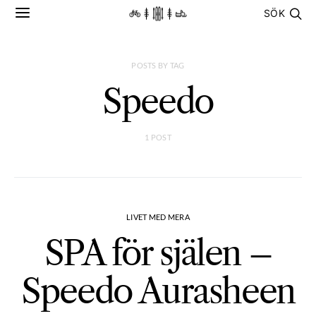
SÖK
POSTS BY TAG
Speedo
1 POST
LIVET MED MERA
SPA för själen –
Speedo Aurasheen