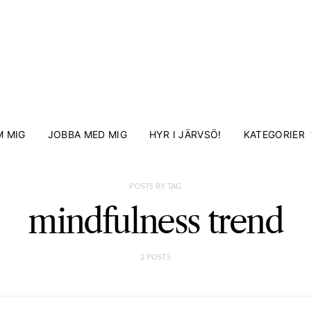
 MIG
JOBBA MED MIG
HYR I JÄRVSÖ!
KATEGORIER
POSTS BY TAG
mindfulness trend
2 POSTS