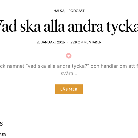
HALSA
PODCAST
ad ska alla andra tyck
28 JANUARI, 2016
22 KOMMENTARER
 fick namnet “vad ska alla andra tycka?” och handlar om att 
svåra…
LÄS MER
s
RER