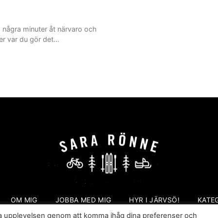
a några minuter åt närvaro och
er var du gör det…
OM MIG
JOBBA MED MIG
HYR I JÄRVSÖ!
KATE
sta upplevelsen genom att komma ihåg dina preferenser och
Sara Rönne. En blogg om frihet, upplevelser och äventyr