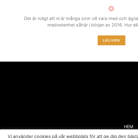
Det är roligt att ni är många som vill vara med och ägn
medvetenhet såhär i början av 2016. Hur ell
LÄS MER
HEM
Vi använder cookies på vår webbplats för att ge dig den bä