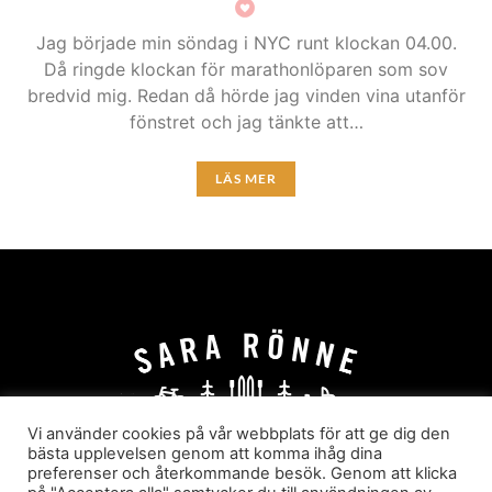
Jag började min söndag i NYC runt klockan 04.00.
Då ringde klockan för marathonlöparen som sov
bredvid mig. Redan då hörde jag vinden vina utanför
fönstret och jag tänkte att…
LÄS MER
Vi använder cookies på vår webbplats för att ge dig den
bästa upplevelsen genom att komma ihåg dina
preferenser och återkommande besök. Genom att klicka
HEM
OM MIG
JOBBA MED MIG