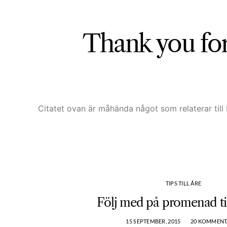
Thank you for
Citatet ovan är måhända något som relaterar till 
TIPS TILL ÅRE
Följ med på promenad til
15 SEPTEMBER, 2015
20 KOMMENT