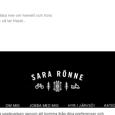
 läsa mer om henne!) och trots
 – så tar Hazel…
OM MIG
JOBBA MED MIG
HYR I JÄRVSÖ!
KATE
sta upplevelsen genom att komma ihåg dina preferenser och
Sara Rönne. En blogg om frihet, upplevelser och äventyr