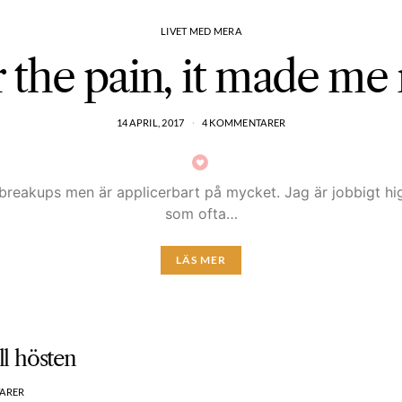
LIVET MED MERA
 the pain, it made me
14 APRIL, 2017
4 KOMMENTARER
breakups men är applicerbart på mycket. Jag är jobbigt hig
som ofta…
LÄS MER
l hösten
ARER