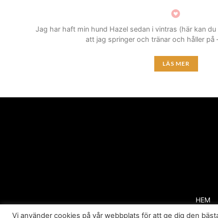
Jag har haft min hund Hazel sedan i vintras (här kan du
att jag springer och tränar och håller på
LÄS MER
HEM
Vi använder cookies på vår webbplats för att ge dig den bä