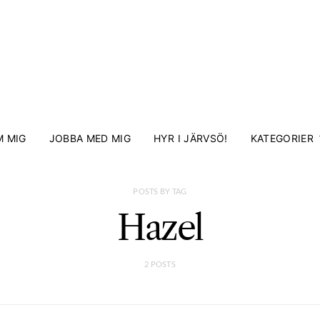
 MIG
JOBBA MED MIG
HYR I JÄRVSÖ!
KATEGORIER
POSTS BY TAG
Hazel
2 POSTS