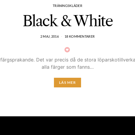
TRÄNINGSKLÄDER
Black & White
2 MAJ, 2016
18 KOMMENTARER
ara färgsprakande. Det var precis då de stora löparskotillve
alla färger som fanns…
LÄS MER