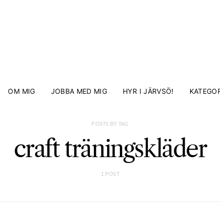
OM MIG
JOBBA MED MIG
HYR I JÄRVSÖ!
KATEGOR
POSTS BY TAG
craft träningskläder
1 POST