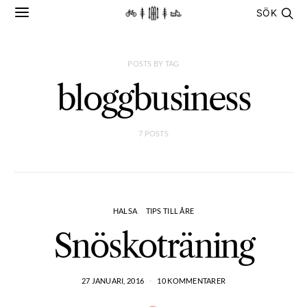
SÖK
POSTS BY TAG
bloggbusiness
7 POSTS
HALSA
TIPS TILL ÅRE
Snöskoträning
27 JANUARI, 2016
10 KOMMENTARER