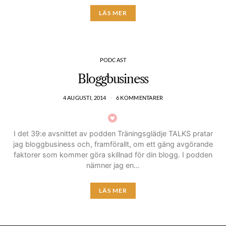
LÄS MER
PODCAST
Bloggbusiness
4 AUGUSTI, 2014
6 KOMMENTARER
I det 39:e avsnittet av podden Träningsglädje TALKS pratar
jag bloggbusiness och, framförallt, om ett gäng avgörande
faktorer som kommer göra skillnad för din blogg. I podden
nämner jag en…
LÄS MER