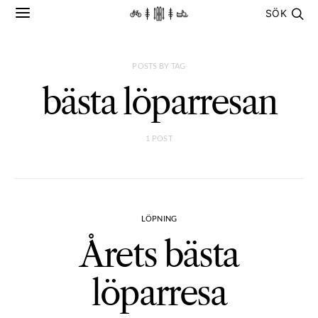
SÖK
POSTS BY TAG
bästa löparresan
1 POST
LÖPNING
Årets bästa
löparresa