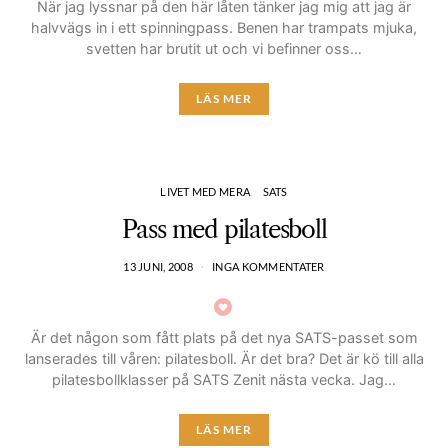
När jag lyssnar på den här låten tänker jag mig att jag är
halvvägs in i ett spinningpass. Benen har trampats mjuka,
svetten har brutit ut och vi befinner oss…
LÄS MER
LIVET MED MERA
SATS
Pass med pilatesboll
13 JUNI, 2008
INGA KOMMENTATER
Är det någon som fått plats på det nya SATS-passet som
lanserades till våren: pilatesboll. Är det bra? Det är kö till alla
pilatesbollklasser på SATS Zenit nästa vecka. Jag…
LÄS MER